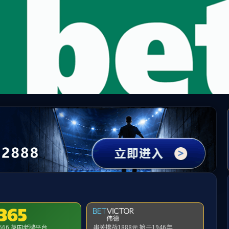
ylzzcom永利总站 - 线路检测中心
人才培养
科学研究
新闻公告