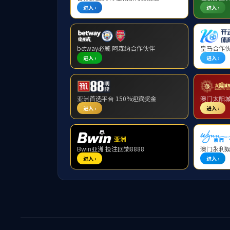
要闻聚
ylzzcom永利总