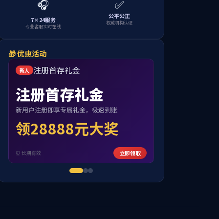
党建思政
名单