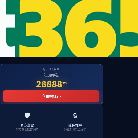
ENGLISH
员工工作
国际交流
员工之窗