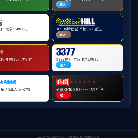
首页
/
新闻公告
/
通知消息
焦
综合新闻
通知消息
公示
学术研究
现材料、组织关系转接及户口迁移的通知
录取名单的通知
单的通知