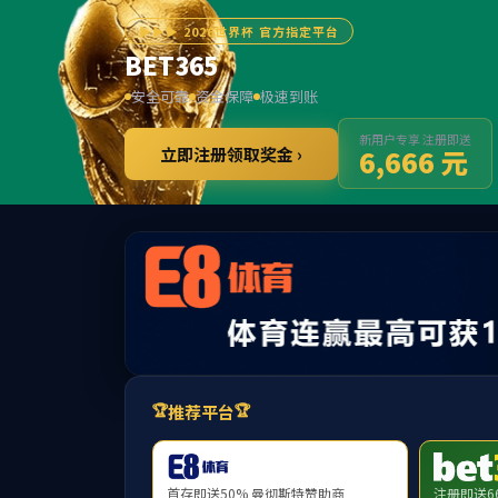
公司首页
公司概况
团队队伍