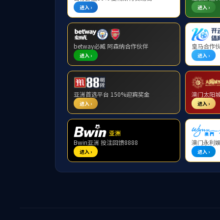
要闻聚
ylzzcom永利总站关于拟录取考生（含推免生）调取人事档案和本人现实表
关于举办“格物致知，叩问苍穹”航天日主题学术论坛的通知
2023年ylzzcom永利总站材料科学与工程学科硕士招生调剂方案
关于ylzzcom永利总站2022届毕（结）业研究生12月派遣的通知
关于公布ylzzcom永利总站航空宇航科学与技术学科2023年第一次申请考核拟
关于公布ylzzcom永利总站力学学科2023年博士研究生招生推荐攻博拟录取名
关于公布ylzzcom永利总站力学学科2023年第一次申请考核拟录取名单的通知